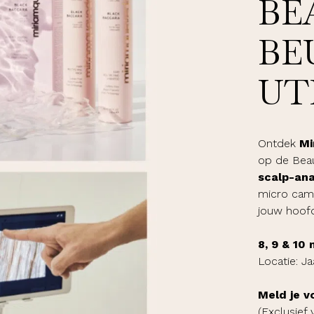
BE
BE
UT
Ontdek
Mi
op de Beaut
scalp-ana
micro came
jouw hoof
8, 9 & 10
Locatie: J
Meld je v
(Exclusief 