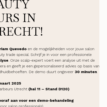
AUTY
URS IN
RECHT!
riam Quevedo
en de mogelijkheiden voor jouw salon
y trade special. Schrijf je in voor een professionele
lyse
. Onze scalp-expert voert een analyse uit met de
ra en geeft je een gepersonaliseerd advies op basis van
dhuidbehoeften. De demo duurt ongeveer
30 minuten
.
 maart 2025
aarbeurs Utrecht
(hal 11 – Stand D120)
ooraf aan voor een demo-behandeling
voor salon professionals)