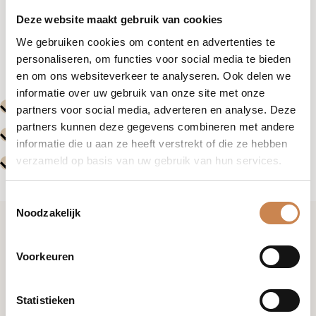
Deze website maakt gebruik van cookies
We gebruiken cookies om content en advertenties te
personaliseren, om functies voor social media te bieden
en om ons websiteverkeer te analyseren. Ook delen we
informatie over uw gebruik van onze site met onze
partners voor social media, adverteren en analyse. Deze
partners kunnen deze gegevens combineren met andere
informatie die u aan ze heeft verstrekt of die ze hebben
verzameld op basis van uw gebruik van hun services.
Toestemmingsselectie
Noodzakelijk
Ik wil graag kennismaken
Voorkeuren
+31 (0)85 876 94 80
Statistieken