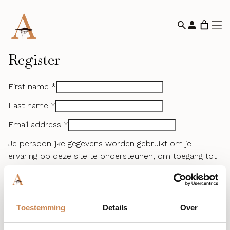
Register
First name
*
Last name
*
Email address
*
Je persoonlijke gegevens worden gebruikt om je
ervaring op deze site te ondersteunen, om toegang tot
je account te beheren en voor andere doeleinden zoals
omschreven in ons
privacybeleid
.
Ik heb de
algemene voorwaarden
van de site
Toestemming
Details
Over
gelezen en ga hiermee akkoord
*
Schrijf in voor onze nieuwsbrief