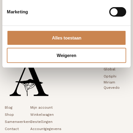
Marketing
info@houseofafricanbeauty.com
Alles toestaan
Weigeren
Merken
Franck
Global
Optiphi
Miriam
Quevedo
Blog
Mijn account
Shop
Winkelwagen
Samenwerken
Bestellingen
Contact
Accountgegevens